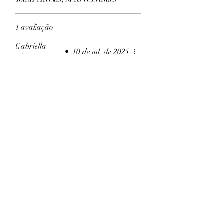
1 avaliação
Gabriella
•
10 de jul. de 2025
Oliveira
Rated 5 out of 5 stars.
Fita Gomada Cuidado
Frágil
Ótimo produto!
Funciona à base de água e sela
com sucesso as caixas de papelão.
Foi útil?
Sim
Produtos
relacionados