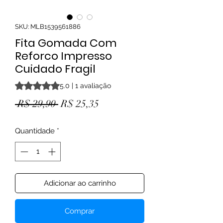
SKU: MLB1539561886
Fita Gomada Com
Reforco Impresso
Cuidado Fragil
A classificação é 5.0 de 5 estrelas com base em 1 avaliaçã
5.0 | 1 avaliação
Preço normal
Preço promocional
 R$ 29,90 
R$ 25,35
Quantidade
*
Adicionar ao carrinho
Comprar