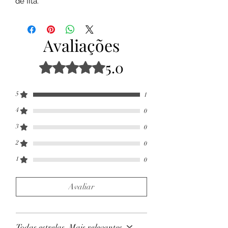
de fita.
Avaliações
5.0
Rated 5 out of 5 stars.
5
1
4
0
3
0
2
0
1
0
Avaliar
Todas estrelas, Mais relevantes