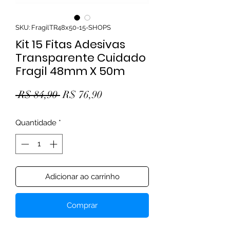
SKU: FragilTR48x50-15-SHOPS
Kit 15 Fitas Adesivas
Transparente Cuidado
Fragil 48mm X 50m
Preço normal
Preço promocional
 R$ 84,90 
R$ 76,90
Quantidade
*
Adicionar ao carrinho
Comprar