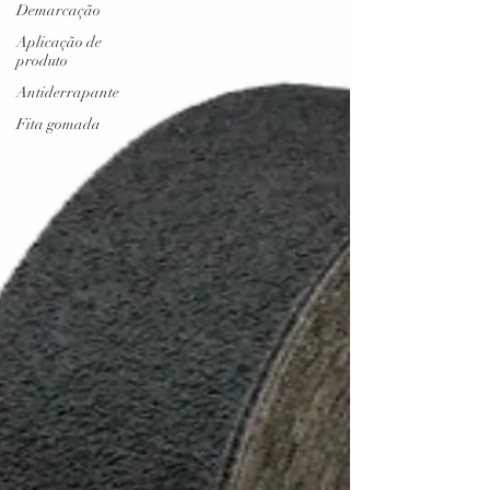
Demarcação
Aplicação de
produto
Antiderrapante
Fita gomada