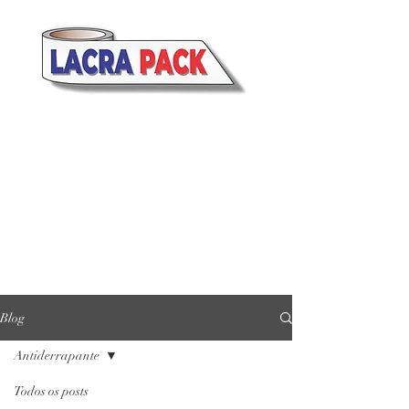
Blog
Antiderrapante
Todos os posts