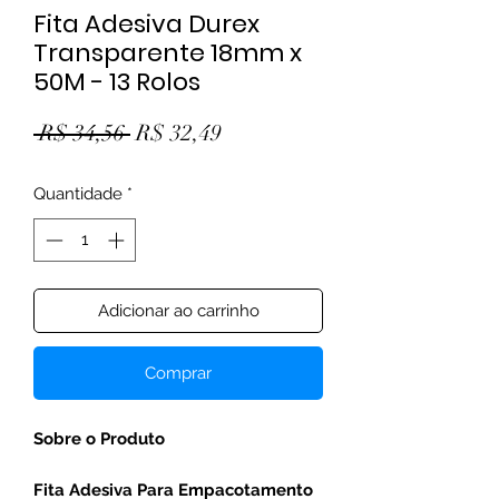
Fita Adesiva Durex
Transparente 18mm x
50M - 13 Rolos
Preço normal
Preço promocional
 R$ 34,56 
R$ 32,49
Quantidade
*
Adicionar ao carrinho
Comprar
Sobre o Produto
Fita Adesiva Para Empacotamento