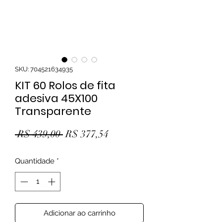
SKU: 704521634935
KIT 60 Rolos de fita
adesiva 45X100
Transparente
Preço normal
Preço promocional
 R$ 439,00 
R$ 377,54
Quantidade
*
Adicionar ao carrinho