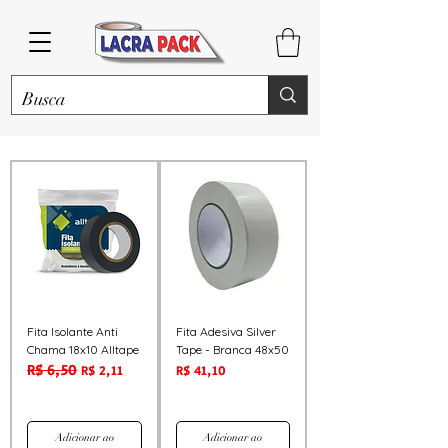
Fita Isolante Anti
Fita Adesiva Silver
Chama 18x10 Alltape
Tape - Branca 48x50
R$ 6,50
Preço normal
Preço promocional
Preço
R$ 2,11
R$ 41,10
Adicionar ao
Adicionar ao