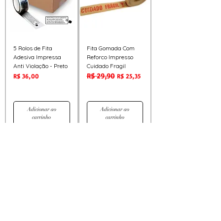
5 Rolos de Fita
Fita Gomada Com
Adesiva Impressa
Reforco Impresso
Anti Violação - Preto
Cuidado Fragil
R$ 29,90
Preço
Preço normal
Preço promocional
R$ 36,00
R$ 25,35
Adicionar ao
Adicionar ao
carrinho
carrinho
Oferta!
Mini Filme Stretch P/
Aplicador Manual