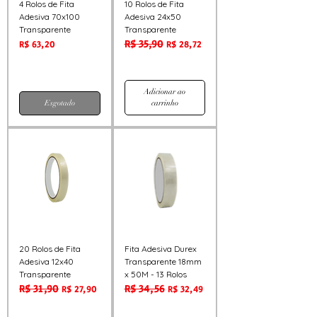
4 Rolos de Fita
10 Rolos de Fita
Adesiva 70x100
Adesiva 24x50
Transparente
Transparente
R$ 35,90
Preço
Preço normal
Preço promocional
R$ 63,20
R$ 28,72
Adicionar ao
Esgotado
carrinho
20 Rolos de Fita
Fita Adesiva Durex
Adesiva 12x40
Transparente 18mm
Transparente
x 50M - 13 Rolos
R$ 31,90
R$ 34,56
Preço normal
Preço promocional
Preço normal
Preço promocional
R$ 27,90
R$ 32,49