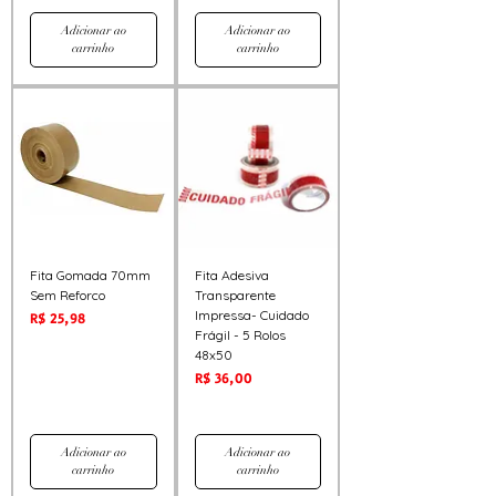
Adicionar ao
Adicionar ao
carrinho
carrinho
Fita Gomada 70mm
Fita Adesiva
Sem Reforco
Transparente
Impressa- Cuidado
Preço
R$ 25,98
Frágil - 5 Rolos
48x50
Preço
R$ 36,00
Adicionar ao
Adicionar ao
carrinho
carrinho