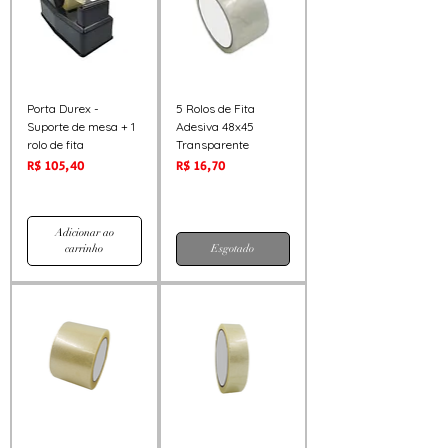
Porta Durex -
5 Rolos de Fita
Suporte de mesa + 1
Adesiva 48x45
rolo de fita
Transparente
Preço
Preço
R$ 105,40
R$ 16,70
Adicionar ao
carrinho
Esgotado