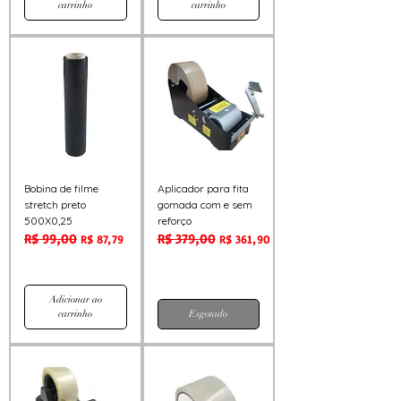
carrinho
carrinho
Bobina de filme
Aplicador para fita
stretch preto
gomada com e sem
500X0,25
reforço
R$ 99,00
R$ 379,00
Preço normal
Preço promocional
Preço normal
Preço promocional
R$ 87,79
R$ 361,90
Adicionar ao
carrinho
Esgotado