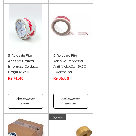
5 Rolos de Fita
5 Rolos de Fita
Adesiva Branca
Adesiva Impressa
Impressa Cuidado
Anti Violação 48x50
Fragil 48x50
- Vermelha
Preço
Preço
R$ 41,40
R$ 36,00
Adicionar ao
Adicionar ao
carrinho
carrinho
Oferta!